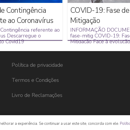
de Contingência
COVID-19: Fase de
te ao Coronavírus
Mitigação
Contingência referente ao
INFORMAÇÃO DOCUME
rus Descarregue o
fase-mitig COVID-19: Fas
o Covid19
Mitigação Face à evoluçã
situação epidemiológica 
Política de privacidade
Termos e Condições
Livro de Reclamações
 melhorar a experiência. Se continuar a usar este site, concorda com ele.
Políti