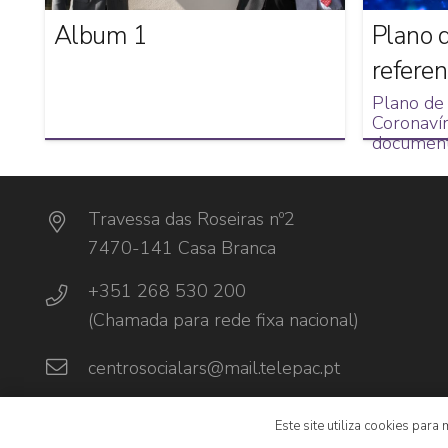
Album 1
Plano 
referen
Plano de 
Coronaví
document
Travessa das Roseiras nº2
7470-141 Casa Branca
+351 268 530 200
(Chamada para rede fixa nacional)
centrosocialars@mail.telepac.pt
Este site utiliza cookies para
© 2024 DOTPRO, UMA EMPRESA F3M