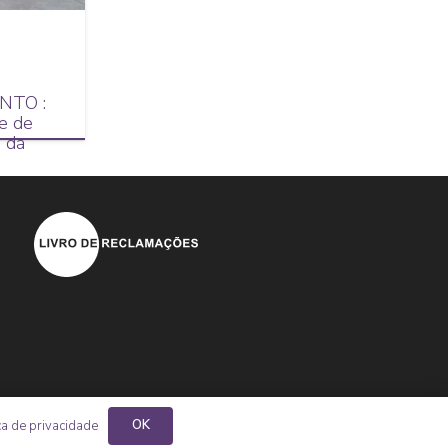
NTO :
e de
o da
do…
OK
ca de privacidade