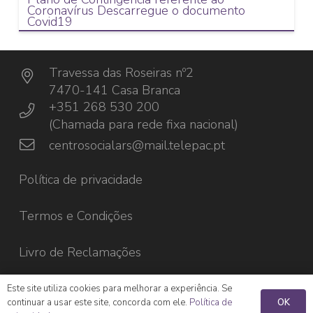
Coronavírus Descarregue o documento
Covid19
Travessa das Roseiras nº2
7470-141 Casa Branca
+351 268 530 200
(Chamada para rede fixa nacional)
centrosocialars@mail.telepac.pt
Política de privacidade
Termos e Condições
Livro de Reclamações
Este site utiliza cookies para melhorar a experiência. Se
OK
continuar a usar este site, concorda com ele.
Política de